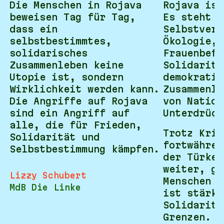
Die Menschen in Rojava
Rojava ist
beweisen Tag für Tag,
Es steht f
dass ein
Selbstverw
selbstbestimmtes,
Ökologie,
solidarisches
Frauenbefr
Zusammenleben keine
Solidaritä
Utopie ist, sondern
demokratis
Wirklichkeit werden kann.
Zusammenle
Die Angriffe auf Rojava
von Nation
sind ein Angriff auf
Unterdrück
alle, die für Frieden,
Trotz Krie
Solidarität und
fortwähren
Selbstbestimmung kämpfen.
der Türkei
weiter, ge
Lizzy Schubert
Menschen s
MdB Die Linke
ist stärke
Solidaritä
Grenzen.