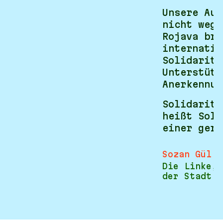
Unsere Auf
nicht wegz
Rojava bra
internatio
Solidaritä
Unterstütz
Anerkennun
Solidaritä
heißt Soli
einer gere
Sozan Gül
Die Linke, 
der Stadt D