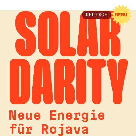
SOLAR
DEUTSCH
MENÜ
DARITY
Neue Energie
für Rojava