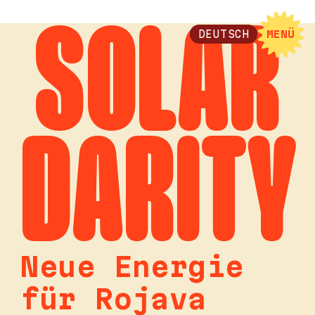
SOLAR
DEUTSCH
MENÜ
DARITY
Neue Energie
für Rojava