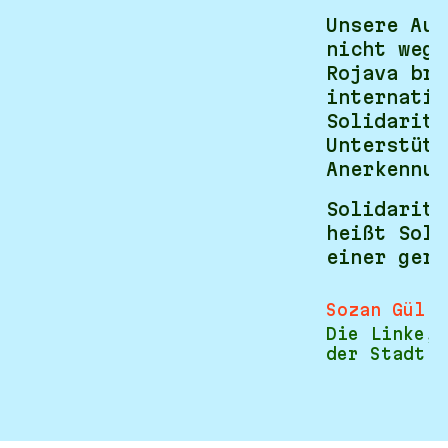
Unsere Auf
nicht wegz
Rojava bra
internatio
Solidaritä
Unterstütz
Anerkennun
Solidaritä
heißt Soli
einer gere
Sozan Gül
Die Linke, 
der Stadt D