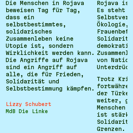
Die Menschen in Rojava
Rojava ist
beweisen Tag für Tag,
Es steht f
dass ein
Selbstverw
selbstbestimmtes,
Ökologie,
solidarisches
Frauenbefr
Zusammenleben keine
Solidaritä
Utopie ist, sondern
demokratis
Wirklichkeit werden kann.
Zusammenle
Die Angriffe auf Rojava
von Nation
sind ein Angriff auf
Unterdrück
alle, die für Frieden,
Trotz Krie
Solidarität und
fortwähren
Selbstbestimmung kämpfen.
der Türkei
weiter, ge
Lizzy Schubert
Menschen s
MdB Die Linke
ist stärke
Solidaritä
Grenzen.