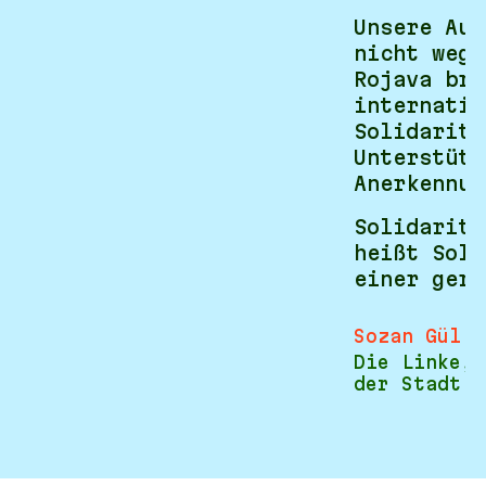
Unsere Auf
nicht wegz
Rojava bra
internatio
Solidaritä
Unterstütz
Anerkennun
Solidaritä
heißt Soli
einer gere
Sozan Gül
Die Linke, 
der Stadt D