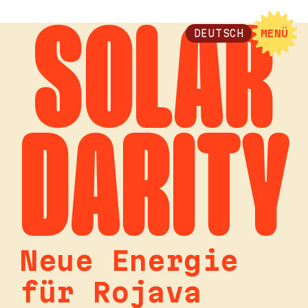
SOLAR
DEUTSCH
MENÜ
DARITY
Neue Energie
für Rojava