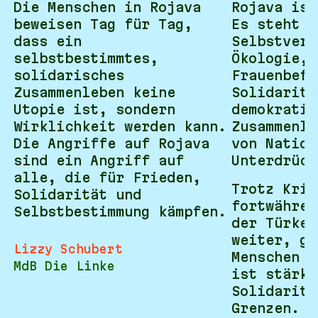
Die Menschen in Rojava
Rojava ist
beweisen Tag für Tag,
Es steht f
dass ein
Selbstverw
selbstbestimmtes,
Ökologie,
solidarisches
Frauenbefr
Zusammenleben keine
Solidaritä
Utopie ist, sondern
demokratis
Wirklichkeit werden kann.
Zusammenle
Die Angriffe auf Rojava
von Nation
sind ein Angriff auf
Unterdrück
alle, die für Frieden,
Trotz Krie
Solidarität und
fortwähren
Selbstbestimmung kämpfen.
der Türkei
weiter, ge
Lizzy Schubert
Menschen s
MdB Die Linke
ist stärke
Solidaritä
Grenzen.