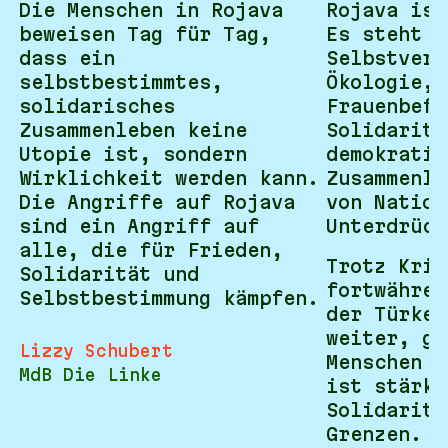
Die Menschen in Rojava
Rojava ist
beweisen Tag für Tag,
Es steht f
dass ein
Selbstverw
selbstbestimmtes,
Ökologie,
solidarisches
Frauenbefr
Zusammenleben keine
Solidaritä
Utopie ist, sondern
demokratis
Wirklichkeit werden kann.
Zusammenle
Die Angriffe auf Rojava
von Nation
sind ein Angriff auf
Unterdrück
alle, die für Frieden,
Trotz Krie
Solidarität und
fortwähren
Selbstbestimmung kämpfen.
der Türkei
weiter, ge
Lizzy Schubert
Menschen s
MdB Die Linke
ist stärke
Solidaritä
Grenzen.