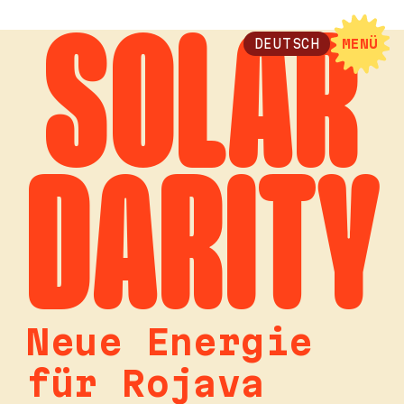
SOLAR
DEUTSCH
MENÜ
DARITY
Neue Energie
für Rojava