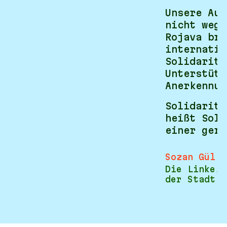
Unsere Auf
nicht wegz
Rojava bra
internatio
Solidaritä
Unterstütz
Anerkennun
Solidaritä
heißt Soli
einer gere
Sozan Gül
Die Linke, 
der Stadt D