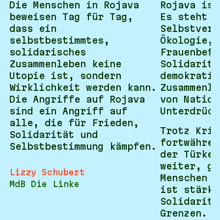
Die Menschen in Rojava
Rojava ist
beweisen Tag für Tag,
Es steht f
dass ein
Selbstverw
selbstbestimmtes,
Ökologie,
solidarisches
Frauenbefr
Zusammenleben keine
Solidaritä
Utopie ist, sondern
demokratis
Wirklichkeit werden kann.
Zusammenle
Die Angriffe auf Rojava
von Nation
sind ein Angriff auf
Unterdrück
alle, die für Frieden,
Trotz Krie
Solidarität und
fortwähren
Selbstbestimmung kämpfen.
der Türkei
weiter, ge
Lizzy Schubert
Menschen s
MdB Die Linke
ist stärke
Solidaritä
Grenzen.