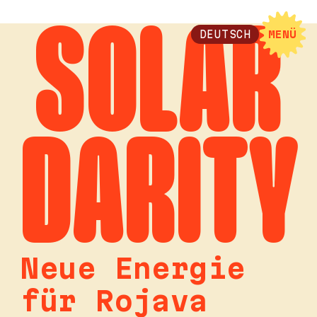
SOLAR
DEUTSCH
MENÜ
DARITY
Neue Energie
für Rojava