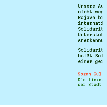
Unsere Auf
nicht wegz
Rojava bra
internatio
Solidaritä
Unterstütz
Anerkennun
Solidaritä
heißt Soli
einer gere
Sozan Gül
Die Linke, 
der Stadt D