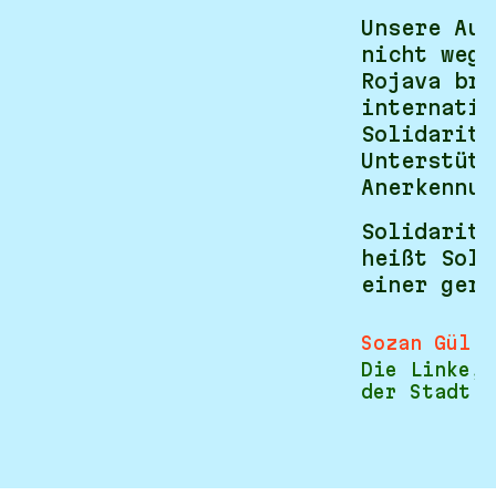
Unsere Auf
nicht wegz
Rojava bra
internatio
Solidaritä
Unterstütz
Anerkennun
Solidaritä
heißt Soli
einer gere
Sozan Gül
Die Linke, 
der Stadt D