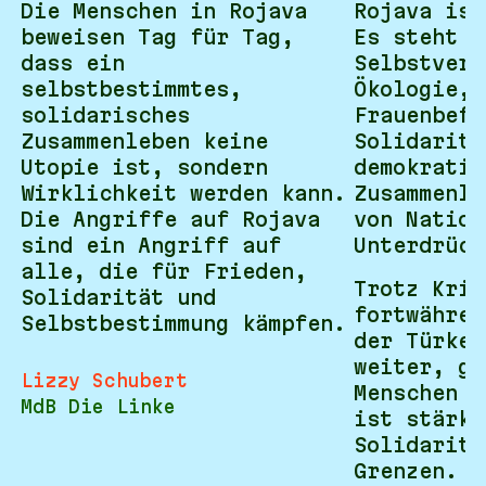
Die Menschen in Rojava
Rojava ist
beweisen Tag für Tag,
Es steht f
dass ein
Selbstverw
selbstbestimmtes,
Ökologie,
solidarisches
Frauenbefr
Zusammenleben keine
Solidaritä
Utopie ist, sondern
demokratis
Wirklichkeit werden kann.
Zusammenle
Die Angriffe auf Rojava
von Nation
sind ein Angriff auf
Unterdrück
alle, die für Frieden,
Trotz Krie
Solidarität und
fortwähren
Selbstbestimmung kämpfen.
der Türkei
weiter, ge
Lizzy Schubert
Menschen s
MdB Die Linke
ist stärke
Solidaritä
Grenzen.