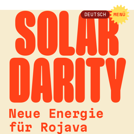
SOLAR
DEUTSCH
MENÜ
DARITY
Neue Energie
für Rojava