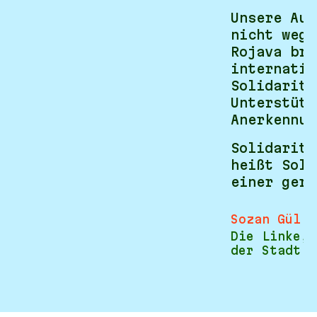
Unsere Auf
nicht wegz
Rojava bra
internatio
Solidaritä
Unterstütz
Anerkennun
Solidaritä
heißt Soli
einer gere
Sozan Gül
Die Linke, 
der Stadt D