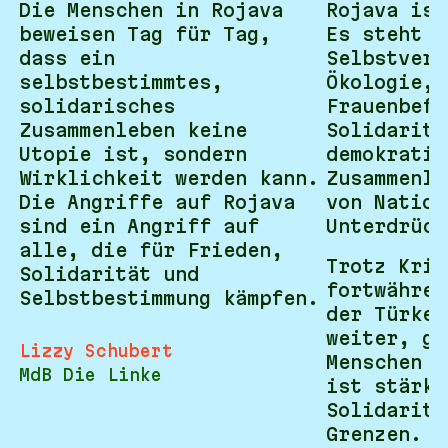
Die Menschen in Rojava
Rojava ist
beweisen Tag für Tag,
Es steht f
dass ein
Selbstverw
selbstbestimmtes,
Ökologie,
solidarisches
Frauenbefr
Zusammenleben keine
Solidaritä
Utopie ist, sondern
demokratis
Wirklichkeit werden kann.
Zusammenle
Die Angriffe auf Rojava
von Nation
sind ein Angriff auf
Unterdrück
alle, die für Frieden,
Trotz Krie
Solidarität und
fortwähren
Selbstbestimmung kämpfen.
der Türkei
weiter, ge
Lizzy Schubert
Menschen s
MdB Die Linke
ist stärke
Solidaritä
Grenzen.