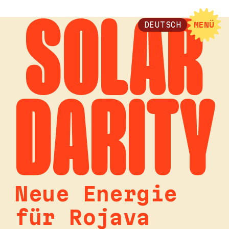
SOLAR
DEUTSCH
MENÜ
DARITY
Neue Energie
für Rojava