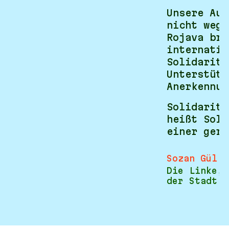
Unsere Auf
nicht wegz
Rojava bra
internatio
Solidaritä
Unterstütz
Anerkennun
Solidaritä
heißt Soli
einer gere
Sozan Gül
Die Linke, 
der Stadt D