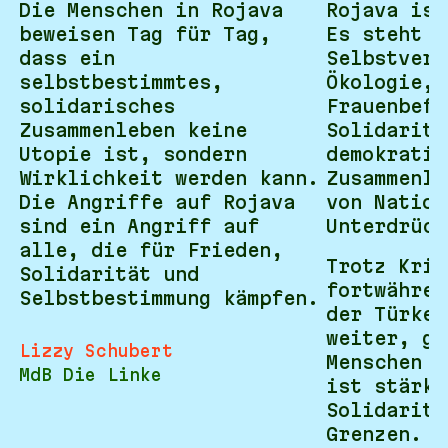
Die Menschen in Rojava
Rojava ist
beweisen Tag für Tag,
Es steht f
dass ein
Selbstverw
selbstbestimmtes,
Ökologie,
solidarisches
Frauenbefr
Zusammenleben keine
Solidaritä
Utopie ist, sondern
demokratis
Wirklichkeit werden kann.
Zusammenle
Die Angriffe auf Rojava
von Nation
sind ein Angriff auf
Unterdrück
alle, die für Frieden,
Trotz Krie
Solidarität und
fortwähren
Selbstbestimmung kämpfen.
der Türkei
weiter, ge
Lizzy Schubert
Menschen s
MdB Die Linke
ist stärke
Solidaritä
Grenzen.