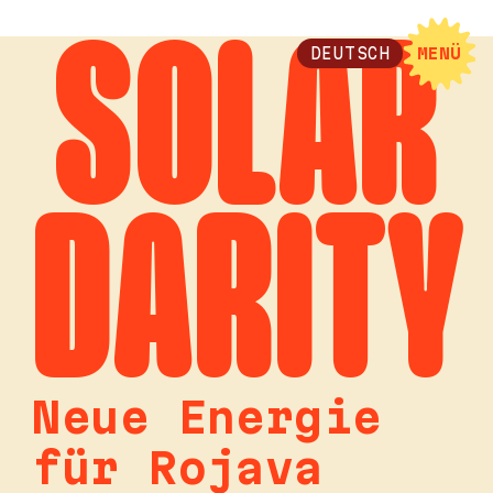
SOLAR
DEUTSCH
MENÜ
DARITY
Neue Energie
für Rojava