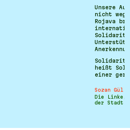
Unsere Auf
nicht wegz
Rojava bra
internatio
Solidaritä
Unterstütz
Anerkennun
Solidaritä
heißt Soli
einer gere
Sozan Gül
Die Linke, 
der Stadt D