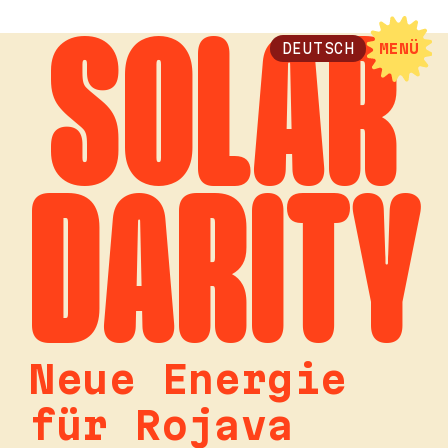
SOLAR
DEUTSCH
MENÜ
DARITY
Neue Energie
für Rojava