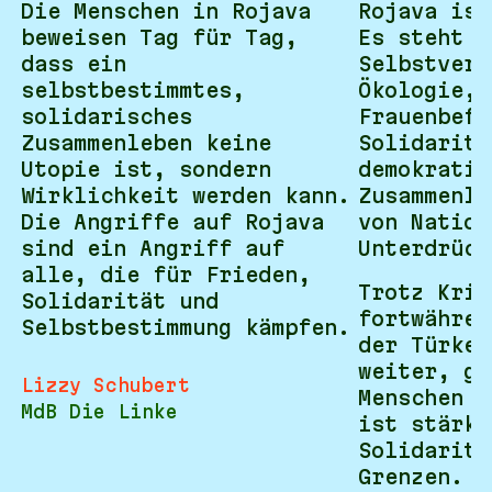
Die Menschen in Rojava
Rojava ist
beweisen Tag für Tag,
Es steht f
dass ein
Selbstverw
selbstbestimmtes,
Ökologie,
solidarisches
Frauenbefr
Zusammenleben keine
Solidaritä
Utopie ist, sondern
demokratis
Wirklichkeit werden kann.
Zusammenle
Die Angriffe auf Rojava
von Nation
sind ein Angriff auf
Unterdrück
alle, die für Frieden,
Trotz Krie
Solidarität und
fortwähren
Selbstbestimmung kämpfen.
der Türkei
weiter, ge
Lizzy Schubert
Menschen s
MdB Die Linke
ist stärke
Solidaritä
Grenzen.