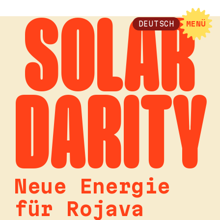
SOLAR
DEUTSCH
MENÜ
DARITY
Neue Energie
für Rojava