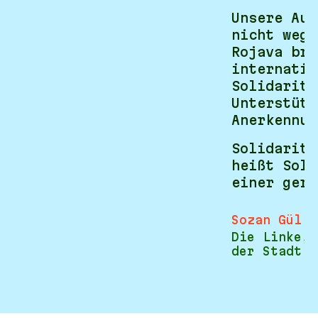
Unsere Auf
nicht wegz
Rojava bra
internatio
Solidaritä
Unterstütz
Anerkennun
Solidaritä
heißt Soli
einer gere
Sozan Gül
Die Linke, 
der Stadt D