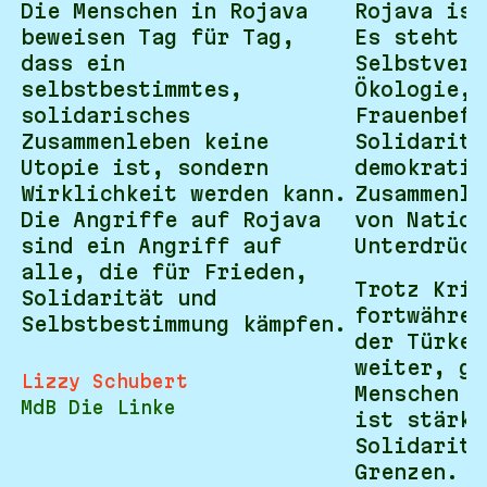
Die Menschen in Rojava
Rojava ist
beweisen Tag für Tag,
Es steht f
dass ein
Selbstverw
selbstbestimmtes,
Ökologie,
solidarisches
Frauenbefr
Zusammenleben keine
Solidaritä
Utopie ist, sondern
demokratis
Wirklichkeit werden kann.
Zusammenle
Die Angriffe auf Rojava
von Nation
sind ein Angriff auf
Unterdrück
alle, die für Frieden,
Trotz Krie
Solidarität und
fortwähren
Selbstbestimmung kämpfen.
der Türkei
weiter, ge
Lizzy Schubert
Menschen s
MdB Die Linke
ist stärke
Solidaritä
Grenzen.