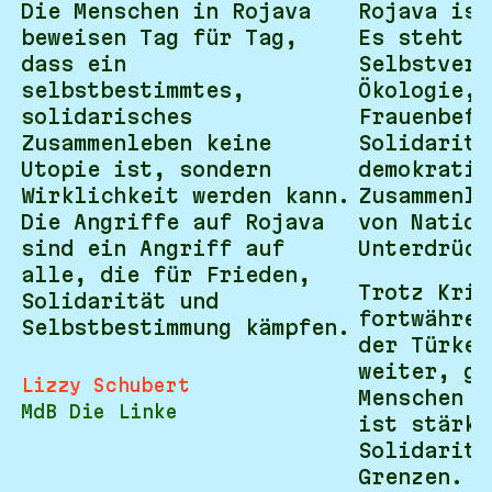
Die Menschen in Rojava
Rojava ist
beweisen Tag für Tag,
Es steht f
dass ein
Selbstverw
selbstbestimmtes,
Ökologie,
solidarisches
Frauenbefr
Zusammenleben keine
Solidaritä
Utopie ist, sondern
demokratis
Wirklichkeit werden kann.
Zusammenle
Die Angriffe auf Rojava
von Nation
sind ein Angriff auf
Unterdrück
alle, die für Frieden,
Trotz Krie
Solidarität und
fortwähren
Selbstbestimmung kämpfen.
der Türkei
weiter, ge
Lizzy Schubert
Menschen s
MdB Die Linke
ist stärke
Solidaritä
Grenzen.