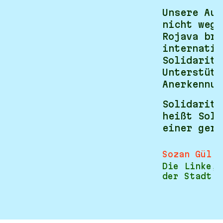
Unsere Auf
nicht wegz
Rojava bra
internatio
Solidaritä
Unterstütz
Anerkennun
Solidaritä
heißt Soli
einer gere
Sozan Gül
Die Linke, 
der Stadt D