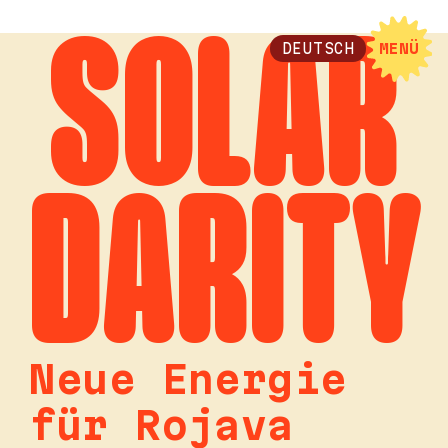
SOLAR
DEUTSCH
MENÜ
DARITY
Neue Energie
für Rojava